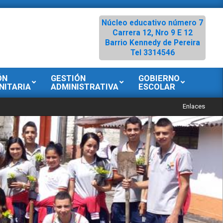
Núcleo educativo número 7
Carrera 12, Nro 9 E 12
Barrio Kennedy de Pereira
Tel 3314546
ÓN
GESTIÓN
GOBIERNO
NITARIA
ADMINISTRATIVA
ESCOLAR
Enlaces